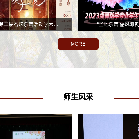
第二届杏坛乐舞活动学术…
“圣地乐舞 儒风雅韵
MORE
师生风采