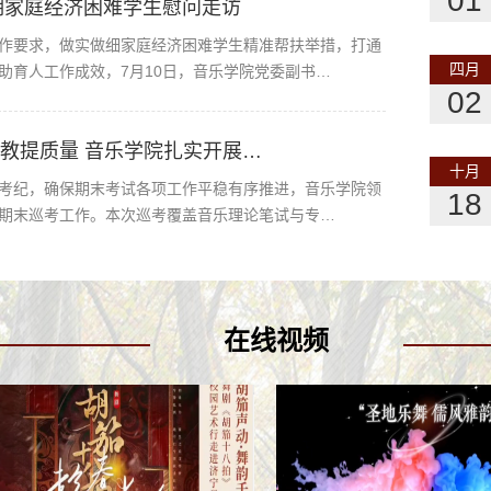
01
暑期家庭经济困难学生慰问走访
作要求，做实做细家庭经济困难学生精准帮扶举措，打通
四月
助育人工作成效，7月10日，音乐学院党委副书…
02
教提质量 音乐学院扎实开展…
十月
考纪，确保期末考试各项工作平稳有序推进，音乐学院领
18
期末巡考工作。本次巡考覆盖音乐理论笔试与专…
在线视频