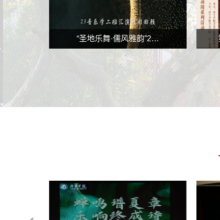
“圣地乐舞·儒风雅韵”2…