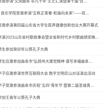
邀参演“文润曲阜 非凡十年”文艺汇演暨第十届“百…
| 音乐学院受邀参演“五秩正青春·和谐向未来”——兖…
受邀参演第四届山东省大学生医养健康创新创业大赛开幕式
参演2023山东省村歌故事会暨全省新时代乡村歌曲颁奖晚…
师生参加癸卯年公祭孔子大典
师生应邀参加曲阜市“弘扬伟大建党精神 谱写幸福曲阜…
学子应邀参演世界互联网大会 数字文明尼山对话演出活动
学子受邀参演曲阜市庆祝"五四"青年节 暨第二届圣城青…
参加壬寅年公祭孔子大典