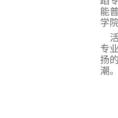
蹈
能
学
专
扬
潮