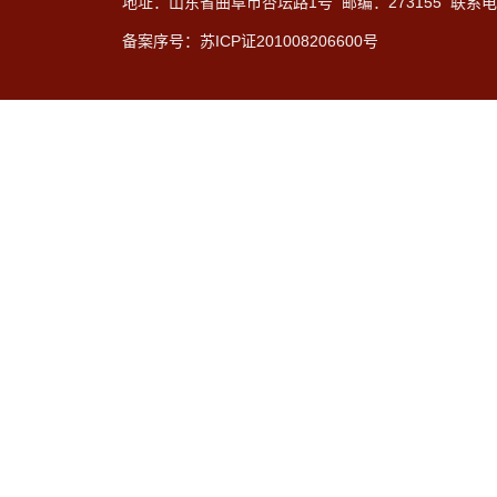
地址：山东省曲阜市杏坛路1号 邮编：273155 联系电话：
备案序号：苏ICP证201008206600号